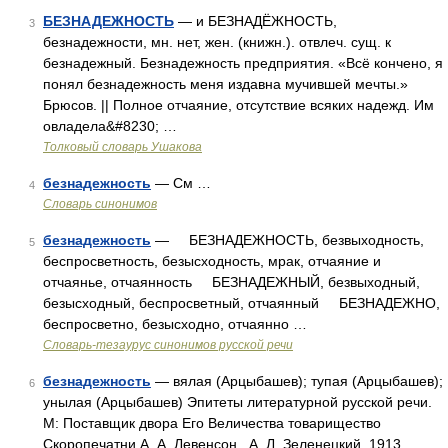
БЕЗНАДЕЖНОСТЬ
— и БЕЗНАДЁЖНОСТЬ,
3
безнадежности, мн. нет, жен. (книжн.). отвлеч. сущ. к
безнадежный. Безнадежность предприятия. «Всё кончено, я
понял безнадежность меня издавна мучившей мечты.»
Брюсов. || Полное отчаяние, отсутствие всяких надежд. Им
овладела&#8230; …
Толковый словарь Ушакова
безнадежность
— См …
4
Словарь синонимов
безнадежность
— БЕЗНАДЕЖНОСТЬ, безвыходность,
5
беспросветность, безысходность, мрак, отчаяние и
отчаянье, отчаянность БЕЗНАДЕЖНЫЙ, безвыходный,
безысходный, беспросветный, отчаянный БЕЗНАДЕЖНО,
беспросветно, безысходно, отчаянно …
Словарь-тезаурус синонимов русской речи
безнадежность
— вялая (Арцыбашев); тупая (Арцыбашев);
6
унылая (Арцыбашев) Эпитеты литературной русской речи.
М: Поставщик двора Его Величества товарищество
Скоропечатни А. А. Левенсон . А. Л. Зеленецкий. 1913 …