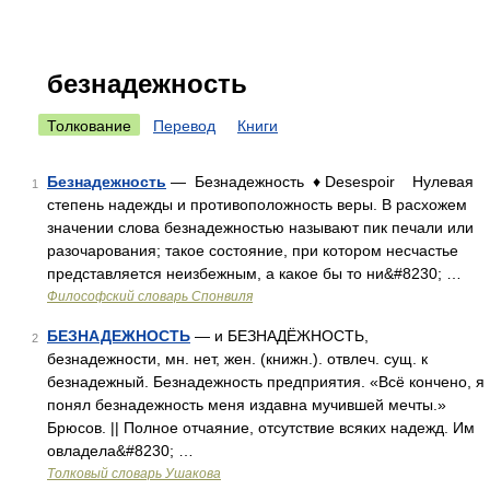
безнадежность
Толкование
Перевод
Книги
Безнадежность
— Безнадежность ♦ Desespoir Нулевая
1
степень надежды и противоположность веры. В расхожем
значении слова безнадежностью называют пик печали или
разочарования; такое состояние, при котором несчастье
представляется неизбежным, а какое бы то ни&#8230; …
Философский словарь Спонвиля
БЕЗНАДЕЖНОСТЬ
— и БЕЗНАДЁЖНОСТЬ,
2
безнадежности, мн. нет, жен. (книжн.). отвлеч. сущ. к
безнадежный. Безнадежность предприятия. «Всё кончено, я
понял безнадежность меня издавна мучившей мечты.»
Брюсов. || Полное отчаяние, отсутствие всяких надежд. Им
овладела&#8230; …
Толковый словарь Ушакова