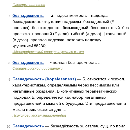
Словарь эпитетов
безнадежность
— ▲ недостижимость ↑ надежда
7
безнадежность отсутствие надежды. безнадежный (#
попытка). безысходность. безысходный. беспросветный. без
просвета. пропащий (# дело). гиблый (# дело). | конченный
(# дело). пропала надежда. потерять надежду.
крушение&#8230; …
Идеографический словарь русского языка
безнадежность
— • полная безнадежность …
8
Словарь русской идиоматики
Безнадежность (hopelessness)
— Б. относится к психол.
9
характеристикам, определяемым через пессимизм или
негативные ожидания. В когнитивных терапевтических
подходах Б. определяется как набор негативных
представлений и мыслей о будущем. Эти представления и
мысли привлекаются для …
Психологическая энциклопедия
Безнадежность
— безнадёжность ж. отвлеч. сущ. по прил.
10