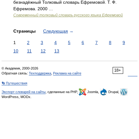
безнадёжный Толковый словарь Ефремовой. Т. Ф.
Ефремова. 2000 …
Современный толковый словарь русского языка Ефремовой
Страницы
Следующая
→
1
2
3
4
5
6
7
8
9
10
11
12
13
© Академик, 2000-2026
18+
Обратная связь:
Техподдержка
,
Реклама на сайте
👣 Путешествия
Экспорт словарей на сайты
, сделанные на PHP,
Joomla,
Drupal,
WordPress, MODx.